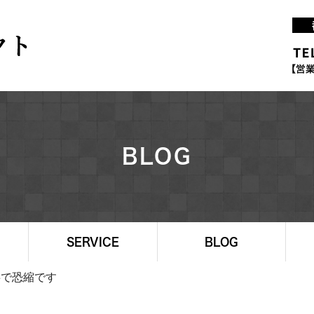
BLOG
SERVICE
BLOG
事で恐縮です
Works
News
Daily